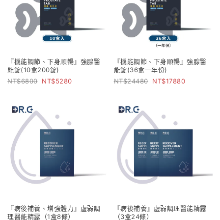
『機能調節、下身順暢』強腺醫
『機能調節、下身順暢』強腺醫
能錠(10盒200錠)
能錠(36盒一年份)
6800
5280
24480
17880
『病後補養、增強體力』虛弱調
『病後補養』虛弱調理醫能精露
理醫能精露（1盒8條）
（3盒24條）